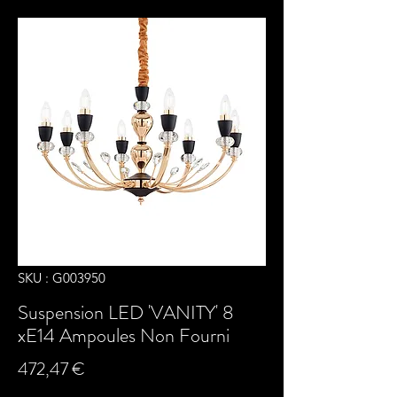
SKU : G003950
Suspension LED 'VANITY' 8
xE14 Ampoules Non Fourni
Prix
472,47 €