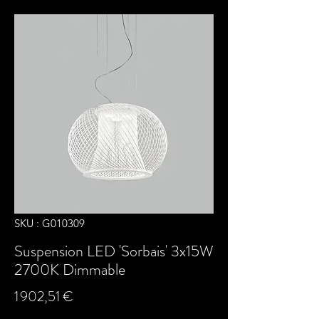
SKU : G010309
Suspension LED 'Sorbais' 3x15W
2700K Dimmable
Prix
1 902,51 €