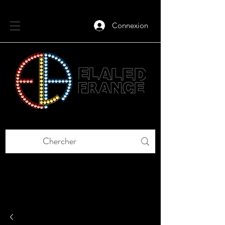
Connexion