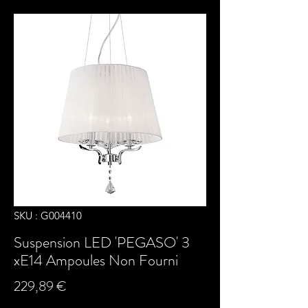
SKU : G004410
Suspension LED 'PEGASO' 3
xE14 Ampoules Non Fourni
Prix
229,89 €