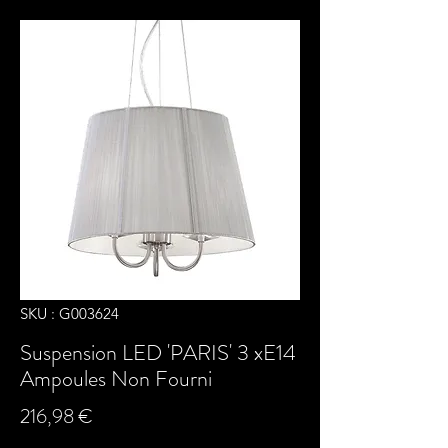
SKU : G003624
Suspension LED 'PARIS' 3 xE14
Ampoules Non Fourni
Prix
216,98 €