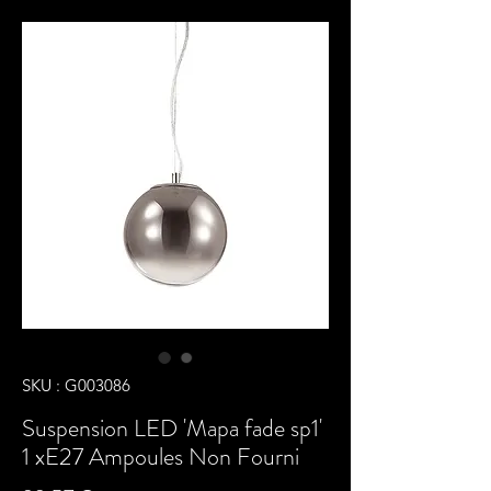
SKU : G003086
Suspension LED 'Mapa fade sp1'
1 xE27 Ampoules Non Fourni