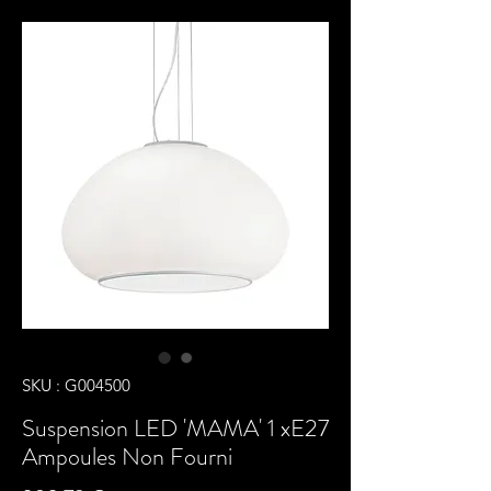
SKU : G004500
Suspension LED 'MAMA' 1 xE27
Ampoules Non Fourni