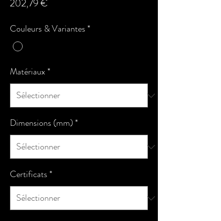
Prix
202,79 €
Couleurs & Variantes
*
Matériaux
*
Dimensions (mm)
*
Certificats
*