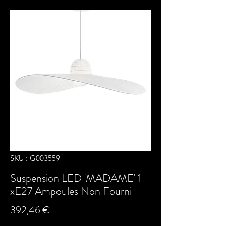
SKU : G003559
Suspension LED 'MADAME' 1
xE27 Ampoules Non Fourni
Prix
392,46 €