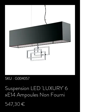
SKU : G004057
Suspension LED 'LUXURY' 6
xE14 Ampoules Non Fourni
Prix
547,30 €