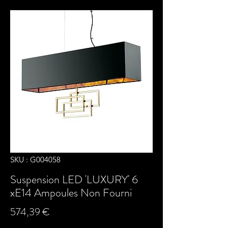
SKU : G004058
Suspension LED 'LUXURY' 6
xE14 Ampoules Non Fourni
Prix
574,39 €