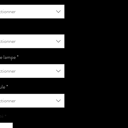
ctionner
ctionner
e lampe
*
ctionner
le
*
ctionner
té
*