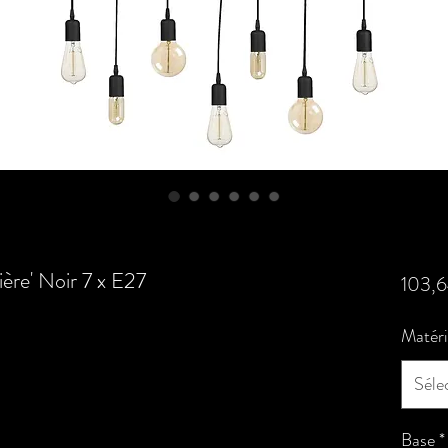
ère' Noir 7 x E27
103,
Matér
Séle
Base
*