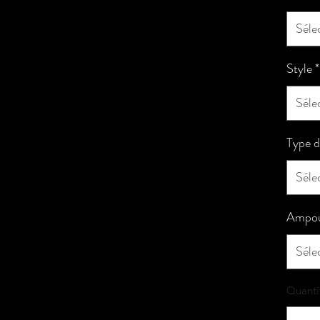
Séle
Style
*
Séle
Type d
Séle
Ampou
Séle
Quanti