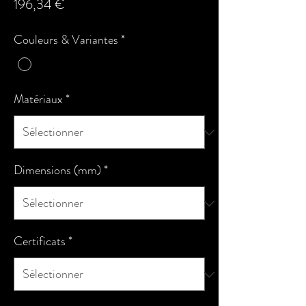
Prix
196,34 €
Couleurs & Variantes
*
Matériaux
*
Dimensions (mm)
*
Certificats
*