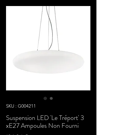
SKU : G004211
Suspension LED 'Le Tréport' 3
xE27 Ampoules Non Fourni