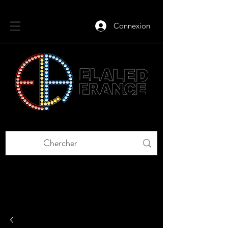
Connexion