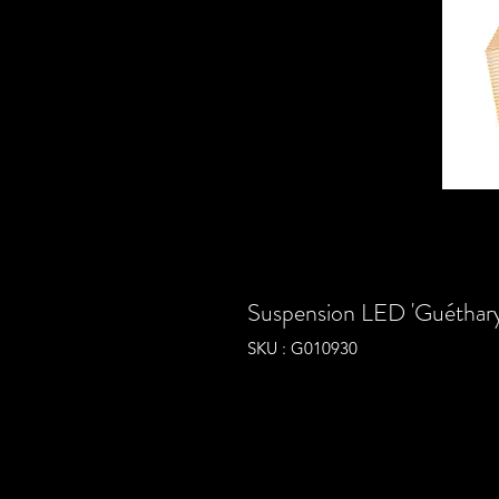
Suspension LED 'Guéthary
SKU : G010930