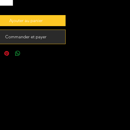
Ajouter au panier
Commander et payer