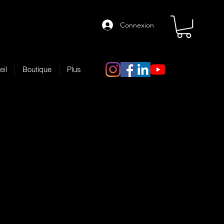
Connexion
eil
Boutique
Plus