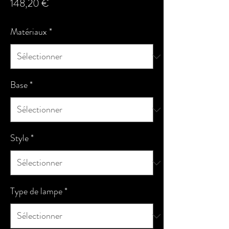
Prix
148,20 €
Matériaux
*
Base
*
Style
*
Type de lampe
*