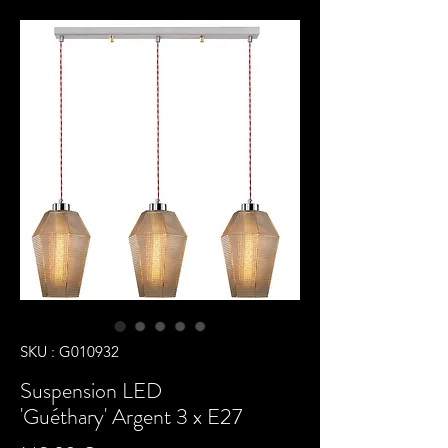
SKU : G010932
Suspension LED
'Guéthary' Argent 3 x E27