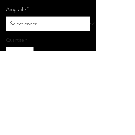
Ampoule
*
Quantité
*
Ajouter au panier
Commander et payer