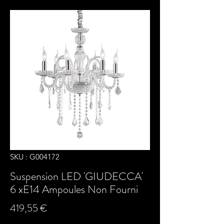
SKU : G004172
Suspension LED 'GIUDECCA'
6 xE14 Ampoules Non Fourni
Prix
419,55 €