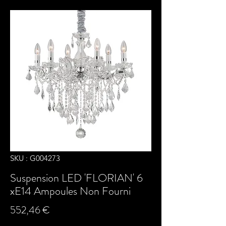
SKU : G004273
Suspension LED 'FLORIAN' 6
xE14 Ampoules Non Fourni
Prix
552,46 €