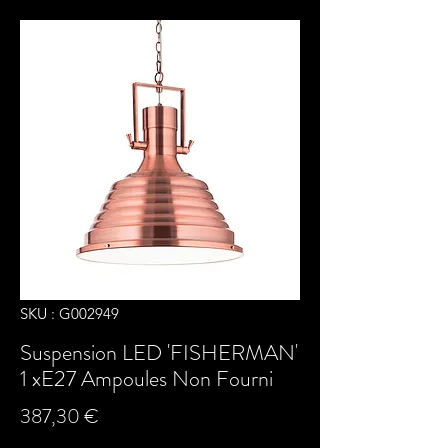
SKU : G002949
Suspension LED 'FISHERMAN'
1 xE27 Ampoules Non Fourni
Prix
387,30 €