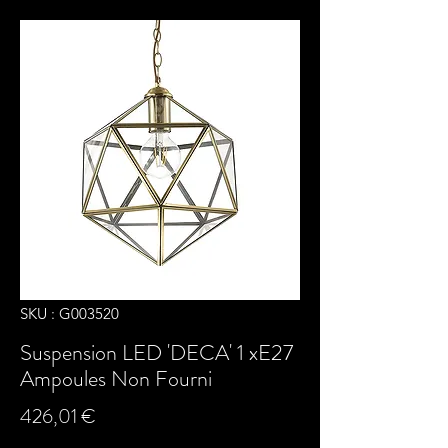
SKU : G003520
Suspension LED 'DECA' 1 xE27
Ampoules Non Fourni
Prix
426,01 €