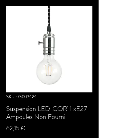
SKU : G003424
Suspension LED 'COR' 1 xE27
Ampoules Non Fourni
Prix
62,15 €