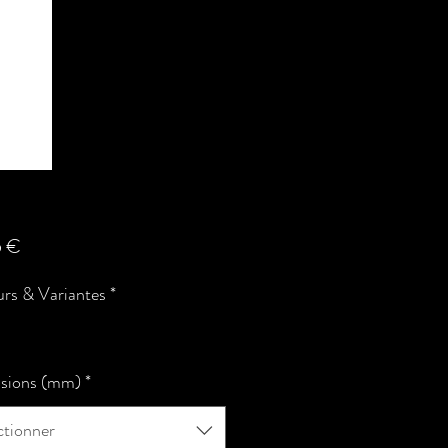
Prix
5 €
rs & Variantes
*
sions (mm)
*
ctionner