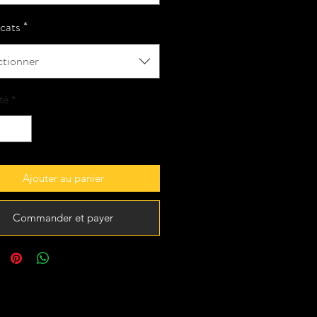
icats
*
ctionner
té
*
Ajouter au panier
Commander et payer