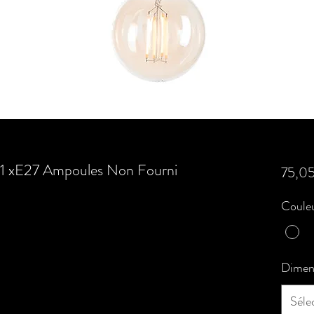
' 1 xE27 Ampoules Non Fourni
75,0
Couleu
Dimen
Séle