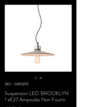
SKU : G003293
Suspension LED 'BROOKLYN'
1 xE27 Ampoules Non Fourni