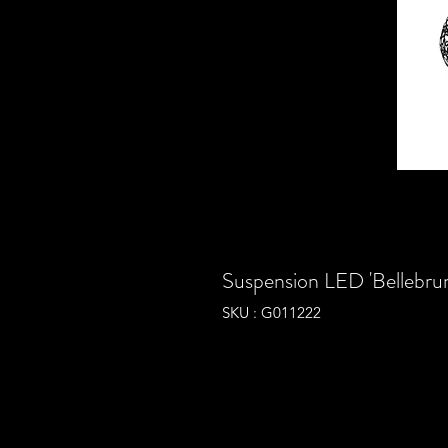
Suspension LED 'Bellebrun
SKU : G011222