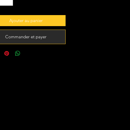
Ajouter au panier
Commander et payer