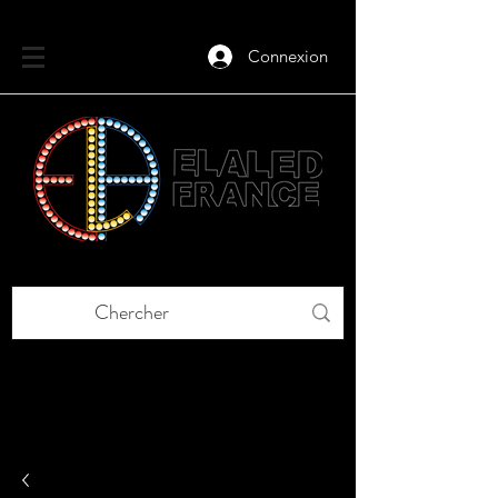
Connexion