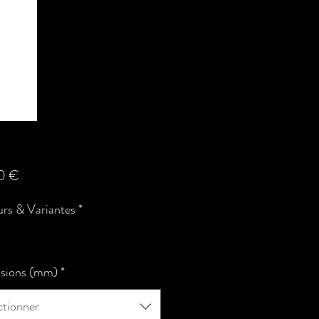
Prix
0 €
rs & Variantes
*
sions (mm)
*
ctionner