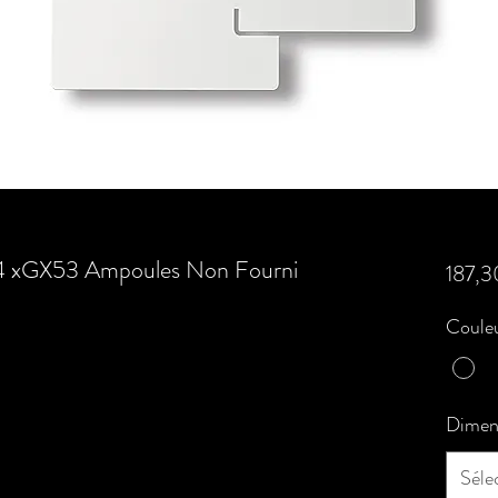
 4 xGX53 Ampoules Non Fourni
187,3
Couleu
Dimen
Séle