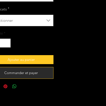
icats
*
ctionner
té
*
Ajouter au panier
Commander et payer