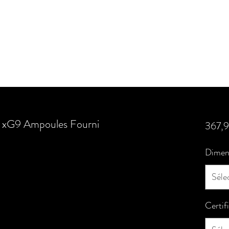
 xG9 Ampoules Fourni
367,
Dimen
Séle
Certif