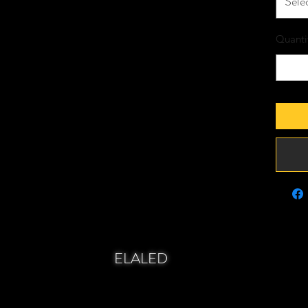
Séle
Quanti
ELALED