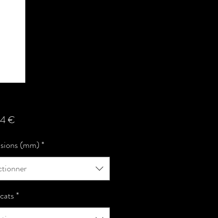
Prix
94 €
sions (mm)
*
ctionner
icats
*