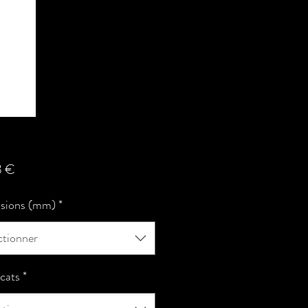
Prix
3 €
sions (mm)
*
ctionner
icats
*