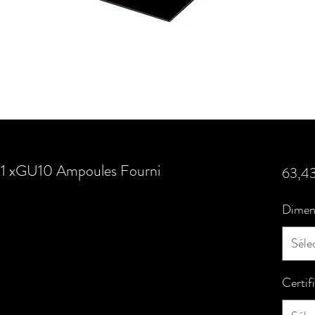
' 1 xGU10 Ampoules Fourni
63,4
Dimen
Séle
Certif