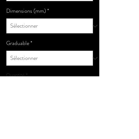
Dimensions (mm)
*
Graduable
*
Quantité
*
Ajouter au panier
Commander et payer