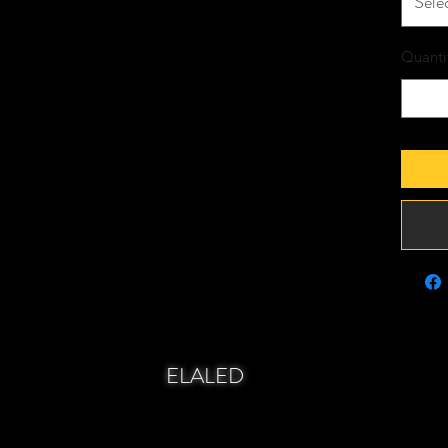
Séle
Quanti
ELALED