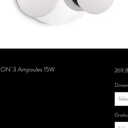
ION' 3 Ampoules 15W
269,
Dimen
Séle
Gradu