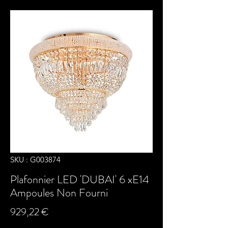
SKU : G003874
Plafonnier LED 'DUBAI' 6 xE14
Ampoules Non Fourni
Prix
929,22 €