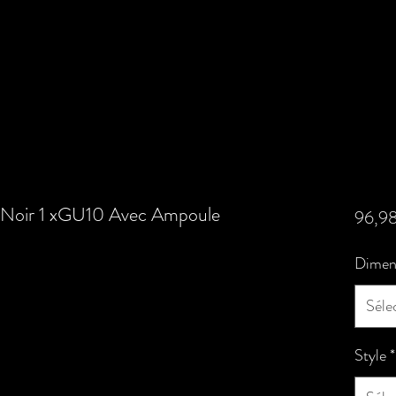
' Noir 1 xGU10 Avec Ampoule
96,9
Dimen
Séle
Style
*