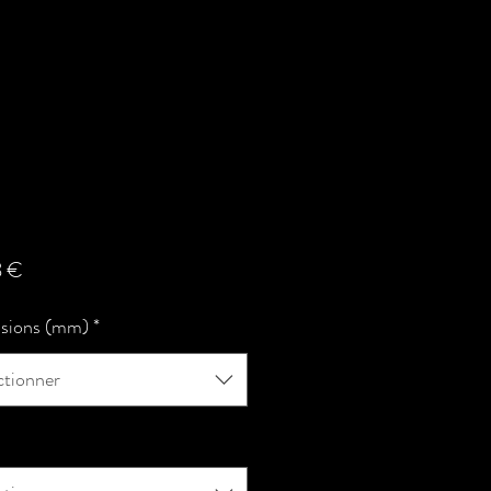
Prix
8 €
sions (mm)
*
ctionner