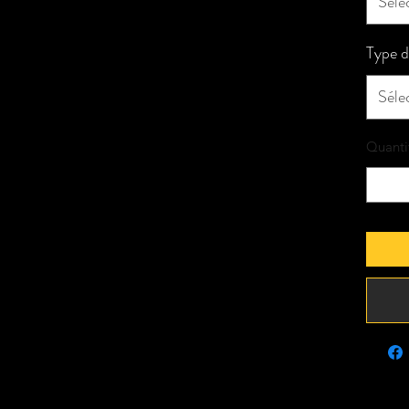
Séle
Type d
Séle
Quanti