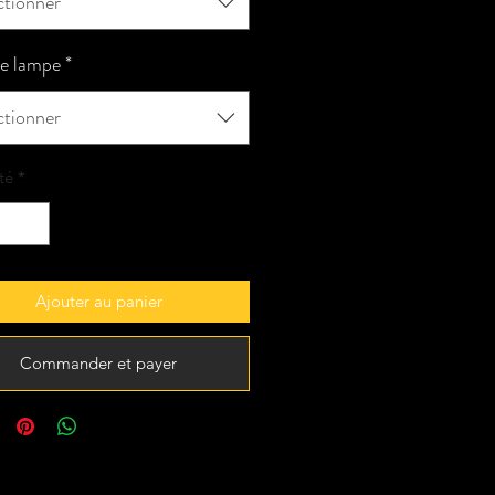
ctionner
e lampe
*
ctionner
té
*
Ajouter au panier
Commander et payer