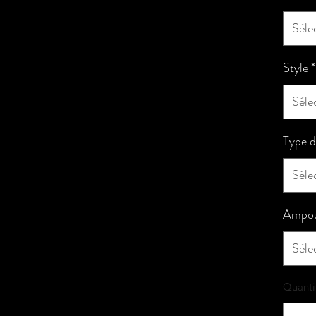
Séle
Style
*
Séle
Type d
Séle
Ampou
Séle
Quanti