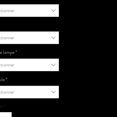
ctionner
ctionner
e lampe
*
ctionner
le
*
ctionner
té
*