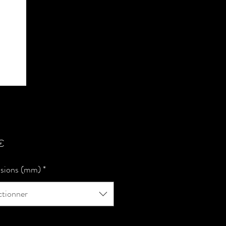
Prix
€
sions (mm)
*
ctionner