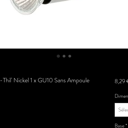
-Thil' Nickel 1 x GU10 Sans Ampoule
8,29 
Dimen
Séle
Base
*