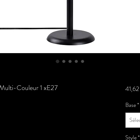
' Multi-Couleur 1 xE27
41,62
Base
*
Séle
Style
*