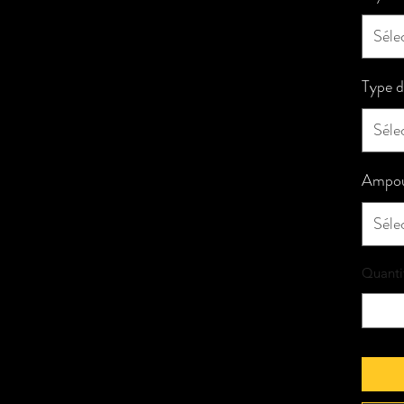
Séle
Type d
Séle
Ampou
Séle
Quanti