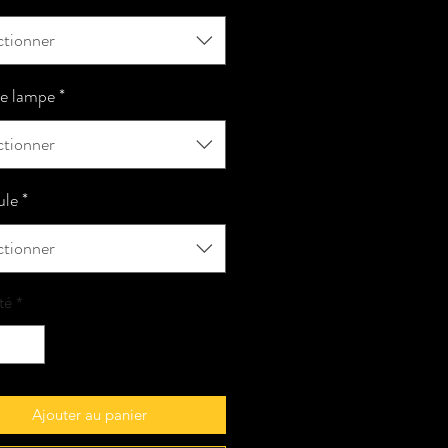
ctionner
e lampe
*
ctionner
le
*
ctionner
té
*
Ajouter au panier