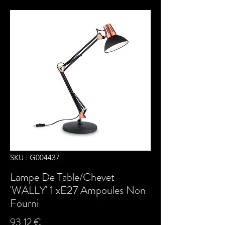
SKU : G004437
Lampe De Table/Chevet
'WALLY' 1 xE27 Ampoules Non
Fourni
Prix
93,12 €