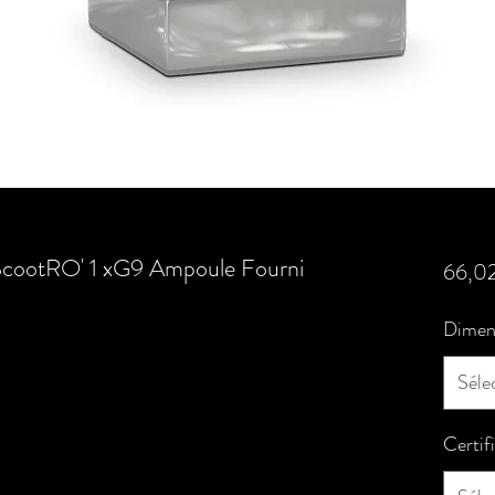
ScootRO' 1 xG9 Ampoule Fourni
66,0
Dimen
Séle
Certif