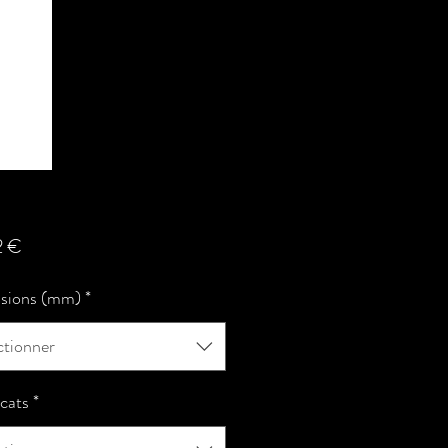
Prix
2 €
sions (mm)
*
ctionner
icats
*