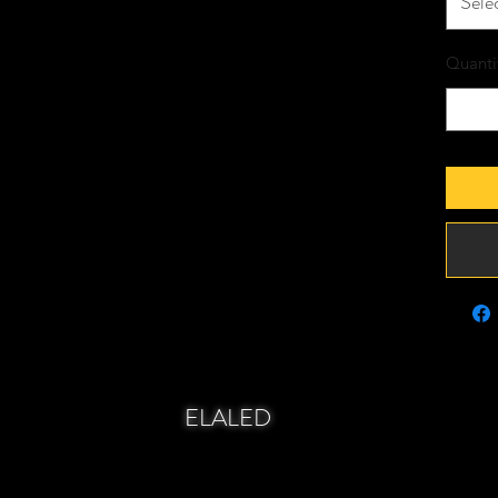
Séle
Quanti
ELALED