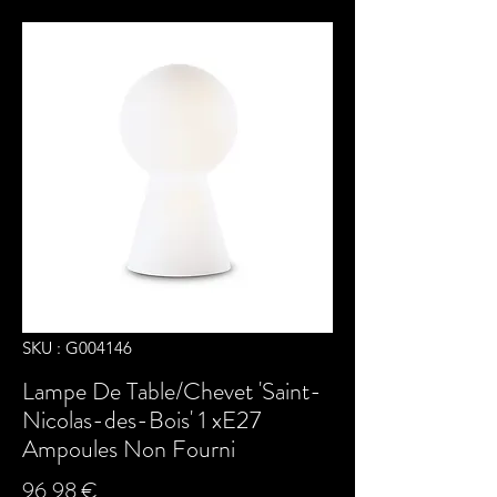
SKU : G004146
Lampe De Table/Chevet 'Saint-
Nicolas-des-Bois' 1 xE27
Ampoules Non Fourni
Prix
96,98 €