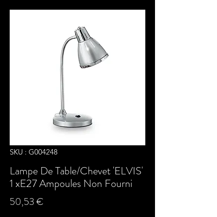
SKU : G004248
Lampe De Table/Chevet 'ELVIS'
1 xE27 Ampoules Non Fourni
Prix
50,53 €