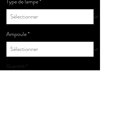
Type de lampe
*
Ampoule
*
Quantité
*
Ajouter au panier
Commander et payer