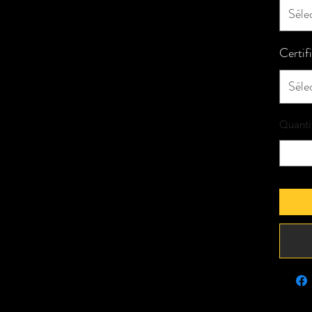
Séle
Certif
Séle
Quanti