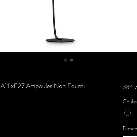
' 1 xE27 Ampoules Non Fourni
384,
Couleu
Dimen