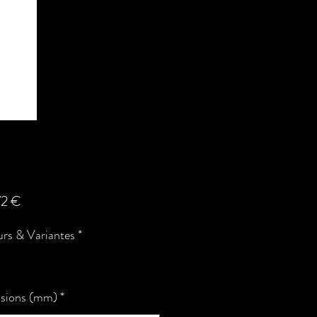
Prix
72 €
rs & Variantes
*
sions (mm)
*