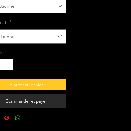
ctionner
icats
*
ctionner
té
*
Ajouter au panier
Commander et payer