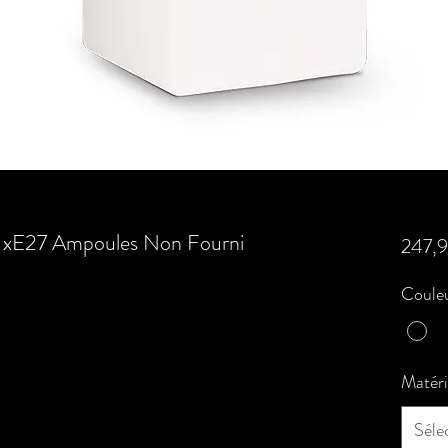
 xE27 Ampoules Non Fourni
247,
Couleu
Matér
Séle