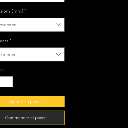
sions (mm)
*
ctionner
icats
*
ctionner
té
*
Ajouter au panier
Commander et payer