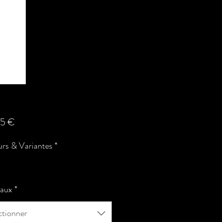
Prix
95 €
rs & Variantes
*
iaux
*
ctionner