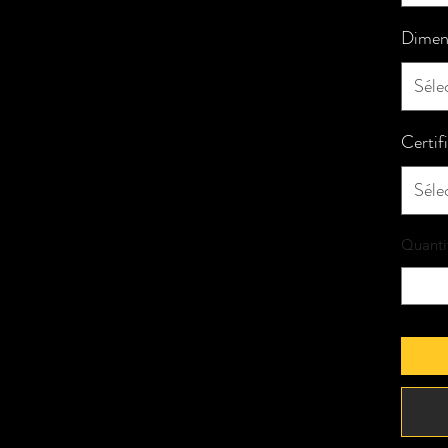
Dimen
Séle
Certif
Séle
Quanti