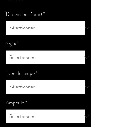
Dimensions (mm)
*
Style
*
Type de lampe
*
Ampoule
*