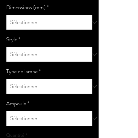
Dimensions (mm)
*
Style
*
Type de lampe
*
Ampoule
*
Quantité
*