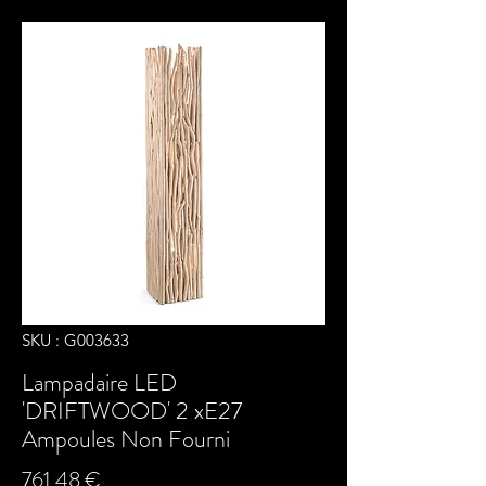
SKU : G003633
Lampadaire LED
'DRIFTWOOD' 2 xE27
Ampoules Non Fourni
Prix
761,48 €