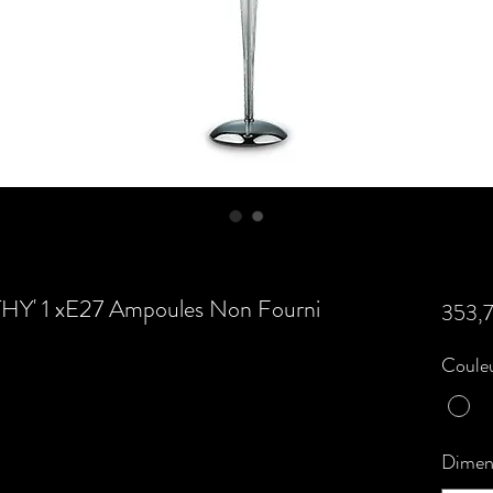
Y' 1 xE27 Ampoules Non Fourni
353,
Couleu
Dimen