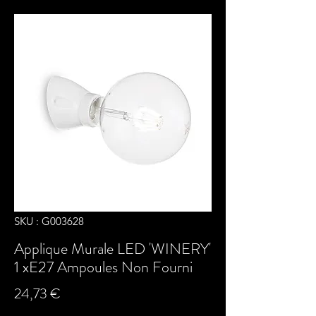
SKU : G003628
Applique Murale LED 'WINERY'
1 xE27 Ampoules Non Fourni
Prix
24,73 €