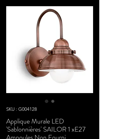
SKU : G004128
Applique Murale LED
'Sablonnières' SAILOR 1 xE27
Ampoules Non Fourni