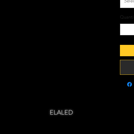
Séle
Quanti
ELALED