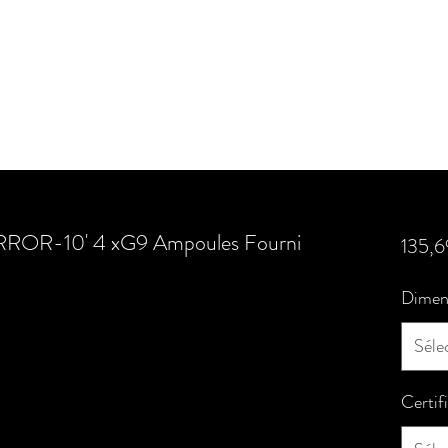
IRROR-10' 4 xG9 Ampoules Fourni
135,6
Dimen
Séle
Certif