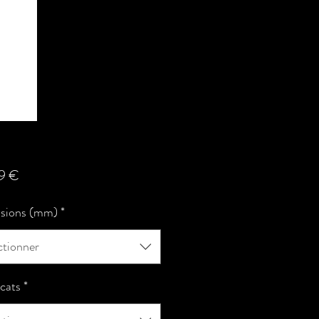
Prix
9 €
sions (mm)
*
ctionner
icats
*