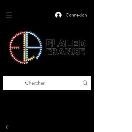
Connexion