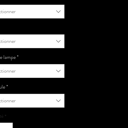
ctionner
ctionner
e lampe
*
ctionner
le
*
ctionner
té
*