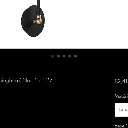
inghem' Noir 1 x E27
82,41
Matér
Séle
Base
*