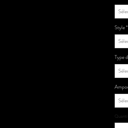
Séle
Style
*
Séle
Type d
Séle
Ampou
Séle
Quanti