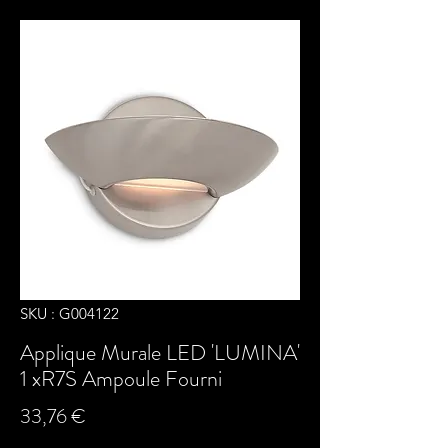
SKU : G004122
Applique Murale LED 'LUMINA'
1 xR7S Ampoule Fourni
Prix
33,76 €